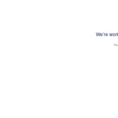
We’re work
Ple