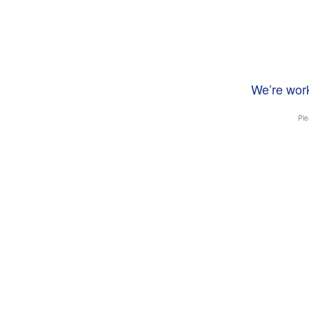
We’re work
Ple